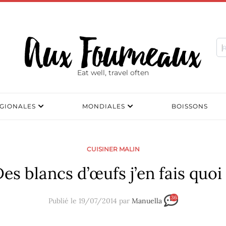
Eat well, travel often
GIONALES
MONDIALES
BOISSONS
CUISINER MALIN
es blancs d’œufs j’en fais quoi
36
Publié le 19/07/2014 par
Manuella