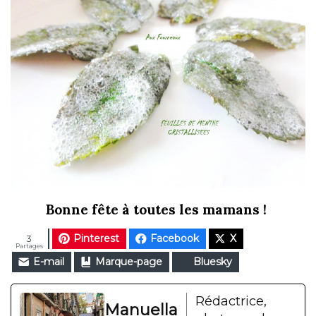
Bonne fête à toutes les mamans !
Pinterest
Facebook
X
3
Partages
E-mail
Marque-page
Bluesky
Rédactrice,
Manuella