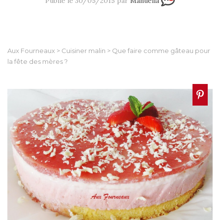
Publié le 30/05/2015 par
Manuella
Aux Fourneaux
>
Cuisiner malin
>
Que faire comme gâteau pour
la fête des mères ?