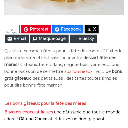
Pinterest
Facebook
X
3
Partages
E-mail
Marque-page
Bluesky
Que faire comme gâteau pour la fête des mères ? Faites le
plein d’idées recettes faciles pour votre
dessert fête des
mères
! Gâteaux, tartes, flans, mignardises, verrines …. une
bonne occasion de se mettre
aux fourneaux
! Voici de
bons
gros gâteaux
, des petits aussi , des tartes toutes simples
pour dire bonne fête maman !
Les bons gâteaux pour la fête des mères
Bavarois chocolat fraises
une pâtisserie que tout le monde
adore !
Gâteau Chocolat
et fraises un duo gagnant.