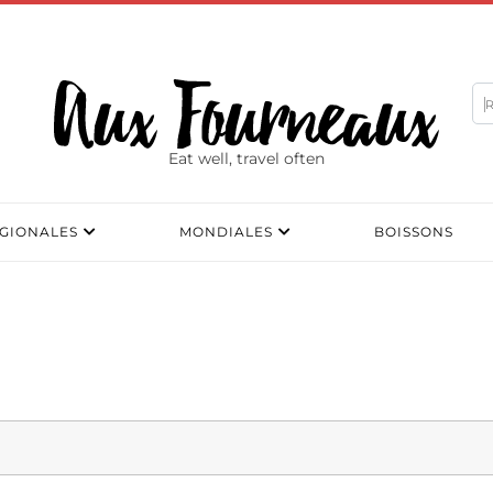
Eat well, travel often
GIONALES
MONDIALES
BOISSONS