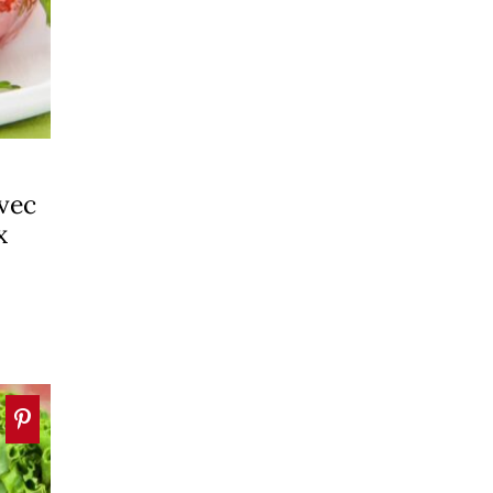
vec
x