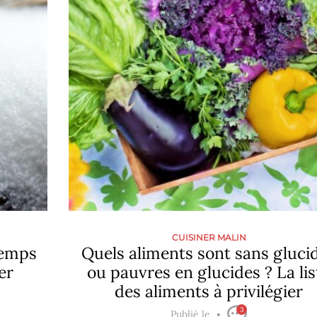
CUISINER MALIN
temps
Quels aliments sont sans gluci
er
ou pauvres en glucides ? La lis
des aliments à privilégier
3
Publié le