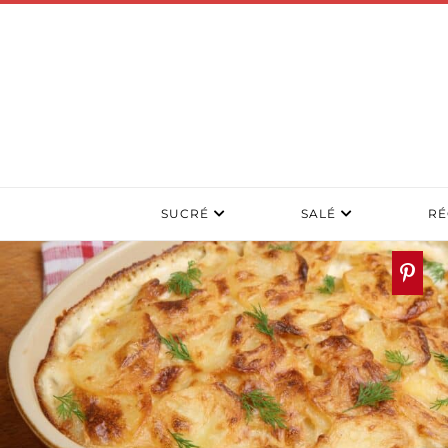
SUCRÉ
SALÉ
RÉ