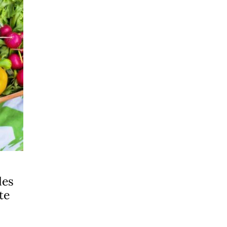
des
te