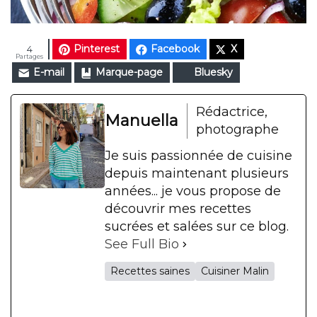
Pinterest
Facebook
X
4
Partages
E-mail
Marque-page
Bluesky
Rédactrice,
Manuella
photographe
Je suis passionnée de cuisine
depuis maintenant plusieurs
années... je vous propose de
découvrir mes recettes
sucrées et salées sur ce blog.
See Full Bio
Recettes saines
Cuisiner Malin