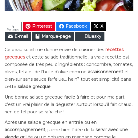
Pinterest
Facebook
X
4
Partages
E-mail
Marque-page
Bluesky
Ce beau soleil me donne envie de cuisiner des
recettes
grecques
et cette salade traditionnelle, la vraie recette est
composée de très peu d’ingrédients : concombre, tomates,
olives, feta et de l’huile d’olive comme
assaisonnement
et
bien-sur sans sauce farfelue… hein? tout est simplicité dans
cette
salade grecque
.
Une bonne salade grecque
facile à faire
et pour ma part
c’est un vrai plaisir de la déguster surtout lorsqu’il fait chaud,
rien de tel pour se rafraichir !
Après une salade grecque en entrée ou en
accompagnement
, j’aime bien l’idée de la
servir avec une
viande
grillée ou un poisson en marinade comme le