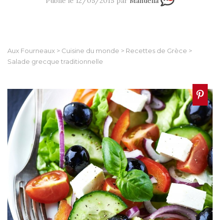
Publié le 12/05/2015 par
Manuella
Aux Fourneaux
>
Cuisine du monde
>
Recettes de Grèce
>
Salade grecque traditionnelle