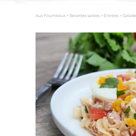
Aux Fourneaux
>
Recettes salées
>
Entrées
>
Salade