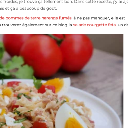
s froides, je trouve ça tellement bon. Dans cette recette, j’y ai a
 frais et ça a beaucoup de goût.
iède pommes de terre harengs fumés
,
à ne pas manquer, elle est
us trouverez également sur ce blog la
salade courgette feta
, un d