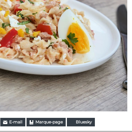
E-mail
Marque-page
Bluesky