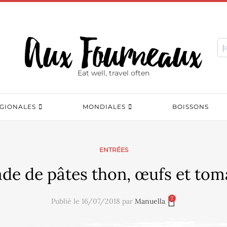
Eat well, travel often
GIONALES
MONDIALES
BOISSONS
ENTRÉES
ade de pâtes thon, œufs et tom
7
Publié le 16/07/2018 par
Manuella