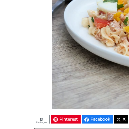
Pinterest
Facebook
X
13
Partages