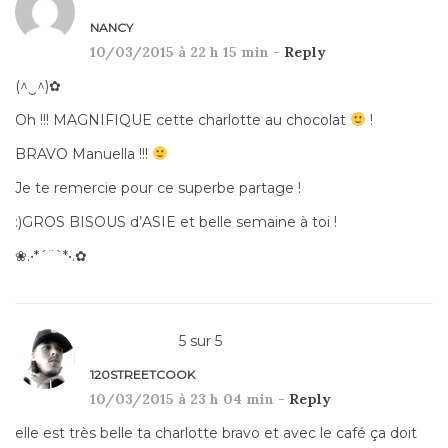
NANCY
10/03/2015 à 22 h 15 min -
Reply
(^‿^)✿
Oh !!! MAGNIFIQUE cette charlotte au chocolat
!
BRAVO Manuella !!!
Je te remercie pour ce superbe partage !
:)GROS BISOUS d’ASIE et belle semaine à toi !
❀.•*´¨`*•.✿
5
sur
5
120STREETCOOK
10/03/2015 à 23 h 04 min -
Reply
elle est très belle ta charlotte bravo et avec le café ça doit