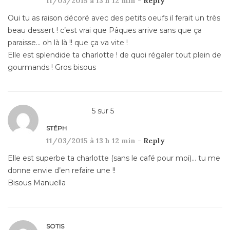
11/03/2015 à 13 h 12 min -
Reply
Oui tu as raison décoré avec des petits oeufs il ferait un très
beau dessert ! c’est vrai que Pâques arrive sans que ça
paraisse… oh là là !! que ça va vite !
Elle est splendide ta charlotte ! de quoi régaler tout plein de
gourmands ! Gros bisous
5
sur
5
STÉPH
11/03/2015 à 13 h 12 min -
Reply
Elle est superbe ta charlotte (sans le café pour moi)… tu me
donne envie d’en refaire une !!
Bisous Manuella
SOTIS