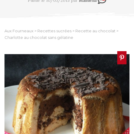
Publié le 10/03/2015 par
Manuella
Aux Fourneaux
>
Recettes sucrées
>
Recette au chocolat
>
Charlotte au chocolat sans gélatine