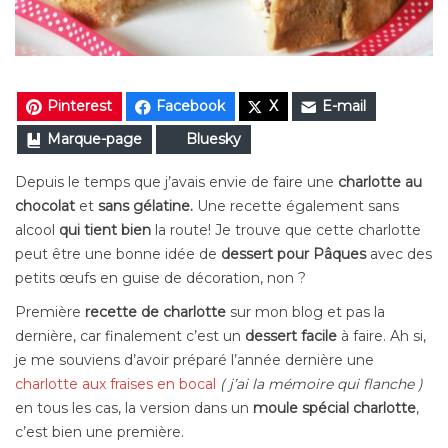
Pinterest
Facebook
X
E-mail
Marque-page
Bluesky
Depuis le temps que j’avais envie de faire une
charlotte au
chocolat
et
sans gélatine.
Une recette également sans
alcool
qui tient bien
la route! Je trouve que cette charlotte
peut être une bonne idée de
dessert pour Pâques
avec des
petits œufs en guise de décoration, non ?
Première
recette de charlotte
sur mon blog et pas la
dernière, car finalement c’est un
dessert
facile
à faire. Ah si,
je me souviens d’avoir préparé l’année dernière une
charlotte aux fraises en bocal
( j’ai la mémoire qui flanche )
en tous les cas, la version dans un
moule spécial charlotte
,
c’est bien une première.