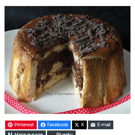
Pinterest
Facebook
X
E-mail
Marque-page
Bluesky