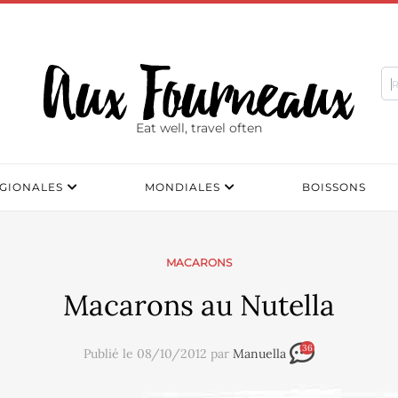
Eat well, travel often
GIONALES
MONDIALES
BOISSONS
MACARONS
Macarons au Nutella
36
Publié le 08/10/2012 par
Manuella