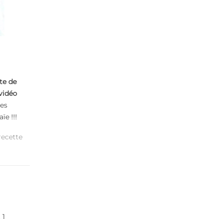
te de
vidéo
les
ïe !!!
recette
 1