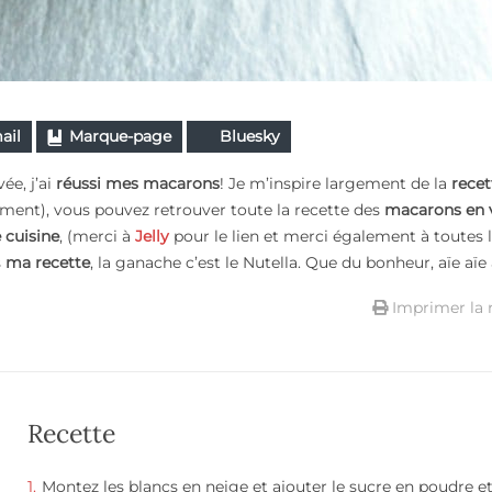
ail
Marque-page
Bluesky
vée, j’ai
réussi mes macarons
! Je m’inspire largement de la
recet
ent), vous pouvez retrouver toute la recette des
macarons en 
 cuisine
, (merci à
Jelly
pour le lien et merci également à toutes 
s
ma recette
, la ganache c’est le Nutella. Que du bonheur, aïe aïe a
Imprimer la 
Recette
Montez les blancs en neige et ajouter le sucre en poudre et