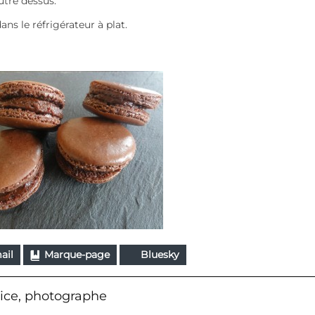
utre dessus.
ns le réfrigérateur à plat.
ail
Marque-page
Bluesky
ice, photographe