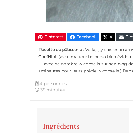
Pinterest
Facebook
X
E-m
Recette de pâtisserie
: Voilà, j’y suis enfin arri
ChefNini
(avec ma touche perso bien évidemm
avec de nombreux conseils sur son
blog de
aminautes pour leurs précieux conseils.) Dan
4 personnes
35 minutes
Ingrédients