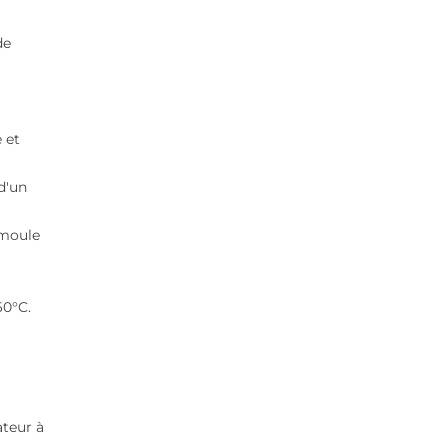
de
 et
d'un
 moule
60°C.
ateur à