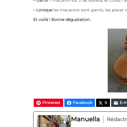
– Garnir
1 macaron sur 2 de Nutella, et collez l’a
– Lorsque
les macarons sont garnis, les placer da
Et voilà ! Bonne dégustation.
Pinterest
Facebook
X
E-m
Manuella
Rédactr