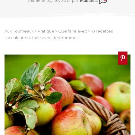
Publié le 02/10/2015 par
Manuella
Aux Fourneaux
>
Pratique
>
Que faire avec
>
10 recettes
succulentes à faire avec des pommes