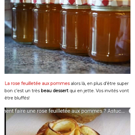
La rose feuilletée aux pommes
alors
l
à, en plus d’être super
bon c’est un très
beau dessert
qui en jette. Vos invités vont
être bluffés!