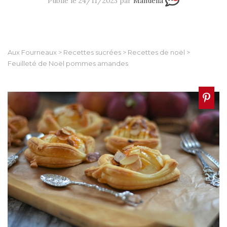
Publié le 24/11/2023 par
Manuella
Aux Fourneaux
>
Recettes sucrées
>
Recettes de noël
>
Feuilleté de Noël pommes amandes