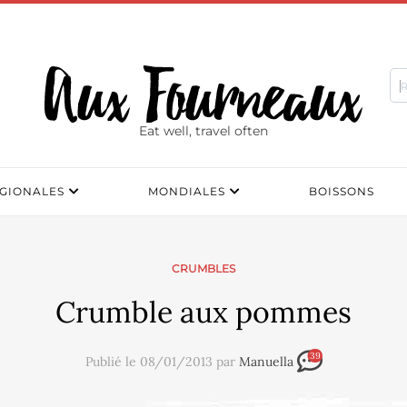
Eat well, travel often
GIONALES
MONDIALES
BOISSONS
CRUMBLES
Crumble aux pommes
39
Publié le 08/01/2013 par
Manuella