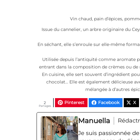
Vin chaud, pain d’épices, pomme
Issue du cannelier, un arbre originaire du Cey
En séchant, elle s’enroule sur elle-même forma
Utilisée depuis l’antiquité comme aromate p
entrant dans la composition de crèmes ou de r
En cuisine, elle sert souvent d’ingrédient 
chocolat… Elle est également délicieuse av
mélangée à d’autres épic
Pinterest
Facebook
X
2
Partages
Manuella
Rédactr
Je suis passionnée de