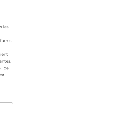
s les
rfum si
ient
antes.
e, de
est