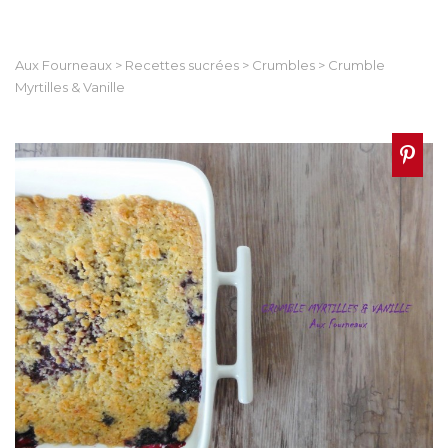
Aux Fourneaux
>
Recettes sucrées
>
Crumbles
>
Crumble
Myrtilles & Vanille