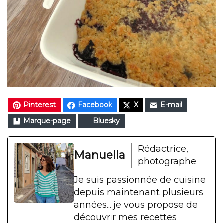
Pinterest
Facebook
X
E-mail
Marque-page
Bluesky
Rédactrice,
Manuella
photographe
Je suis passionnée de cuisine
depuis maintenant plusieurs
années... je vous propose de
découvrir mes recettes