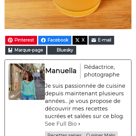
Pinterest
Facebook
X
E-mail
Marque-page
Bluesky
Rédactrice,
Manuella
photographe
Je suis passionnée de cuisine
depuis maintenant plusieurs
années... je vous propose de
découvrir mes recettes
sucrées et salées sur ce blog.
See Full Bio
Recettes saines
Cuisiner Malin