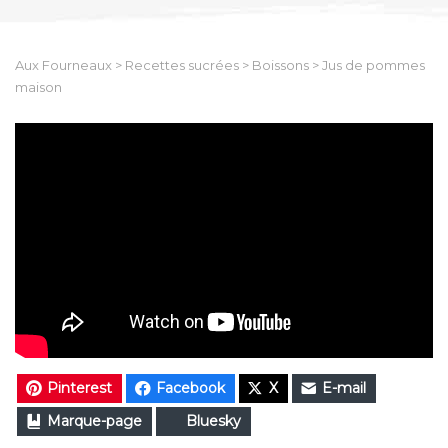
Aux Fourneaux
>
Recettes sucrées
>
Boissons
>
Jus de pommes
maison
Pinterest
Facebook
X
E-mail
Marque-page
Bluesky