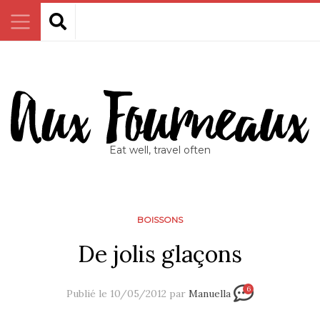
Eat well, travel often
BOISSONS
De jolis glaçons
6
Publié le 10/05/2012 par
Manuella