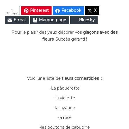
Pinterest
Facebook
X
1
Partages
E-mail
Marque-page
Bluesky
Pour le plaisir des yeux décorer vos
glaçons avec des
fleurs
. Succès garanti !
Voici une liste de
fleurs comestibles
:
-La pâquerette
-la violette
-la lavande
-la rose
-les boutons de capucine