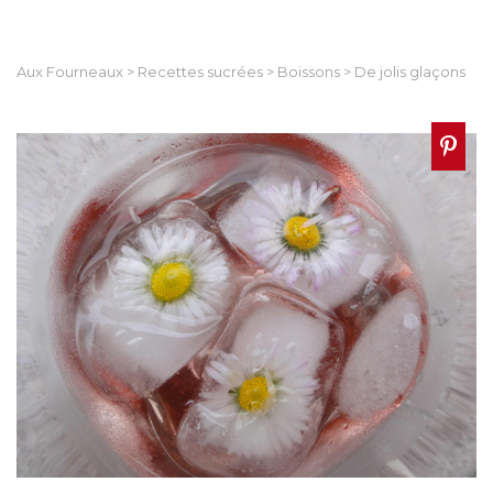
Aux Fourneaux
>
Recettes sucrées
>
Boissons
>
De jolis glaçons