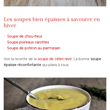
Les soupes bien épaisses à savourer en
hiver
Soupe de chou-fleur
Soupe poireaux carottes
Soupe de potiron au parmesan
Voir la recette de la
soupe de céleri rave
. La bonne
soupe
épaisse réconfortante
qui plaira à tous.