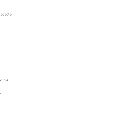
recette
olive
s