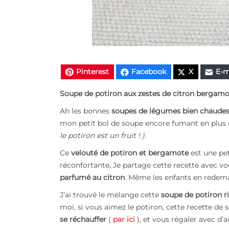
Pinterest
Facebook
X
E-m
Soupe de potiron aux zestes de citron bergam
Ah les bonnes
soupes de légumes bien chaude
mon petit bol de soupe encore fumant en plus
le potiron est un fruit ! )
.
Ce
velouté de potiron et bergamote
est une pet
réconfortante
.
Je partage cette recette avec vo
parfumé au citron
. Même les enfants en redem
J’ai trouvé le mélange cette
soupe de potiron r
moi, si vous aimez le potiron, cette recette de
se réchauffer
(
par ici
), et vous régaler avec d’a