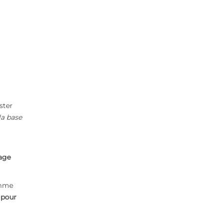
ster
a base
age
omme
pour