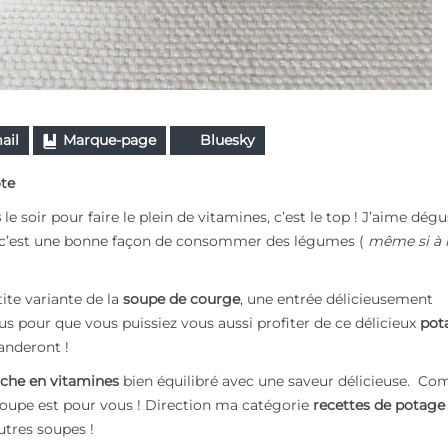
ail
Marque-page
Bluesky
ote
s
le soir pour faire le plein de vitamines, c’est le top ! J’aime dégu
 c’est une bonne façon de consommer des légumes (
même si à l
ite variante de la
soupe de courge
, une entrée délicieusement
us pour que vous puissiez vous aussi profiter de ce délicieux
pot
anderont !
iche en vitamines
bien équilibré avec une saveur délicieuse. C
 soupe est pour vous ! Direction ma catégorie
recettes de potage
utres soupes !