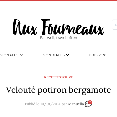
Eat well, travel often
GIONALES
MONDIALES
BOISSONS
RECETTES SOUPE
Velouté potiron bergamote
33
Publié le 10/01/2014 par
Manuella