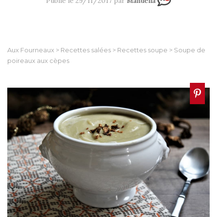
Publié le 29/11/2017 par
Manuella
Aux Fourneaux
>
Recettes salées
>
Recettes soupe
>
Soupe de
poireaux aux cèpes