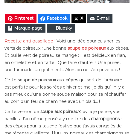
Pinterest
Facebook
X
E-mail
Marque-page
Bluesky
Recette anti-gaspillage
! Voici une
idée pour cuisiner les
verts de poireaux
:
u
ne bonne
soupe de poireaux
aux cèpes.
Et oui le vert de poireau se mange : Il est délicieux en flan,
en omelette et en tarte. Que faire d’autre ? Une purée,
une tartinade, un gratin ect…
Alors on ne s’en prive pas !
Cette
soupe de poireaux aux cèpes
qui sort de l’ordinaire
est parfaite pour les soirées d’hiver et moi je dis qu’il n’ y a
pas mieux qu’une bonne soupe maison pour se réchauffer
au coin d’un feu de cheminée avec un plaid… !
Cette version de
soupe aux poireaux
ravira je pense, vos
papilles.
J’ai même pensé a y mettre des
champignons
:
des cèpes pour la touche festive que j’avais congelés de
ma récente cueillette. Huuum, poireaux et champignons se