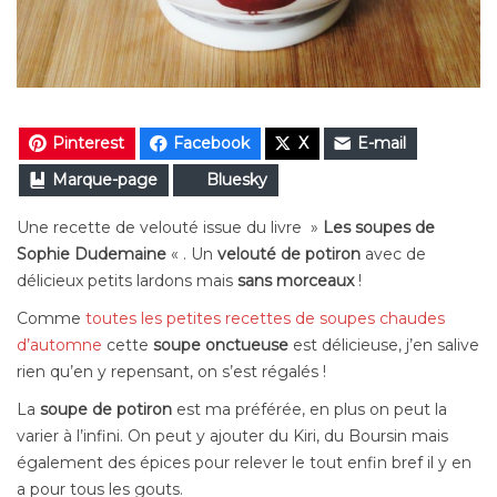
Pinterest
Facebook
X
E-mail
Marque-page
Bluesky
Une recette de velouté issue du livre »
Les soupes de
Sophie Dudemaine
« . Un
velouté de potiron
avec de
délicieux petits lardons mais
sans morceaux
!
Comme
toutes les petites recettes de soupes chaudes
d’automne
cette
soupe onctueuse
est délicieuse, j’en salive
rien qu’en y repensant, on s’est régalés !
La
soupe de potiron
est ma préférée, en plus on peut la
varier à l’infini. On peut y ajouter du Kiri, du Boursin mais
également des épices pour relever le tout enfin bref il y en
a pour tous les gouts.