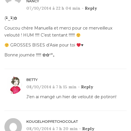
NANCY
07/10/2014 à 22 h 04 min -
Reply
(•ิ‿•ิ)✿
Coucou chère Manuella et merci pour ce merveilleux
velouté ! HUM !!!!! C’est tentant !!!!!!!
GROSSES BISES d’Asie pour toi
♥
Bonne journée !!!!!! ✿✿º°｡
BETTY
08/10/2014 à 7 h 15 min -
Reply
J’en ai mangé un hier de velouté de potiron!
KOUGELHOPFETCHOCOLAT
08/10/2014 à 7 h 20 min -
Reply