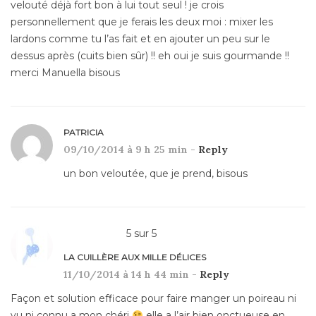
velouté déjà fort bon à lui tout seul ! je crois
personnellement que je ferais les deux moi : mixer les
lardons comme tu l’as fait et en ajouter un peu sur le
dessus après (cuits bien sûr) !! eh oui je suis gourmande !!
merci Manuella bisous
PATRICIA
09/10/2014 à 9 h 25 min -
Reply
un bon veloutée, que je prend, bisous
5
sur
5
LA CUILLÈRE AUX MILLE DÉLICES
11/10/2014 à 14 h 44 min -
Reply
Façon et solution efficace pour faire manger un poireau ni
vu ni connu a mon chéri
elle a l’air bien onctueuse en