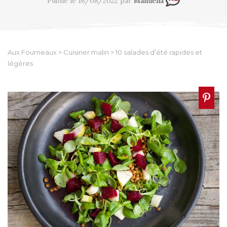
Publié le 16/08/2022 par
Manuella
Aux Fourneaux
>
Cuisiner malin
>
10 salades d’été rapides et
légères