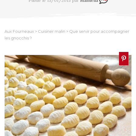
Publié le 15/01/2015 par
Manuella
Aux Fourneaux
>
Cuisiner malin
>
Que servir pour accompagner
les gnocchis ?