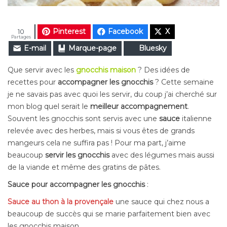
Pinterest
Facebook
X
10
Partages
E-mail
Marque-page
Bluesky
Que servir avec les
gnocchis maison
? Des idées de
recettes pour
accompagner les gnocchis
? Cette semaine
je ne savais pas avec quoi les servir, du coup j’ai cherché sur
mon blog quel serait le
meilleur accompagnement
.
Souvent les gnocchis sont servis avec une
sauce
italienne
relevée avec des herbes, mais si vous êtes de grands
mangeurs cela ne suffira pas ! Pour ma part, j’aime
beaucoup
servir les gnocchis
avec des légumes mais aussi
de la viande et même des gratins de pâtes.
Sauce pour accompagner les gnocchis
:
Sauce au thon à la provençale
une sauce qui chez nous a
beaucoup de succès qui se marie parfaitement bien avec
les gnocchis maison.