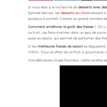
Si vous êtes à la recherche de
desserts avec des
Samedi dernier, les
desserts au citron
étaient à
go
û
teux à souhait. Il existe un grand nombre d
Comment améliorer le go
û
t des fraises
? En y a
ce fruit. Les faire mariner dans un peu de sucr
aussi au basilic qui permet de parfumer des fra
Si les
meilleures fraises de saison
se dégustent n
l’infini… Pour profiter de ce fruit si gourmand, 
Une délicieuse coupe fraicheur. Cette recette e