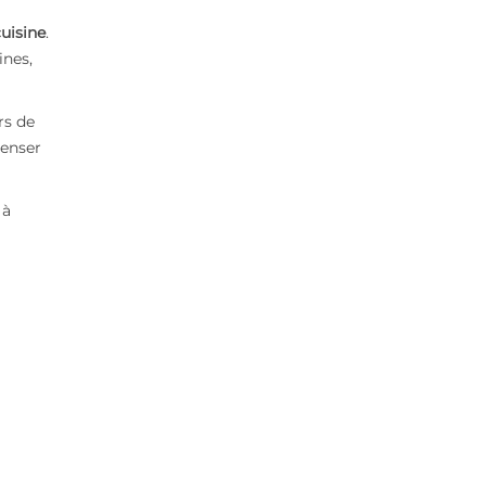
cuisine
.
ines,
rs de
 penser
à