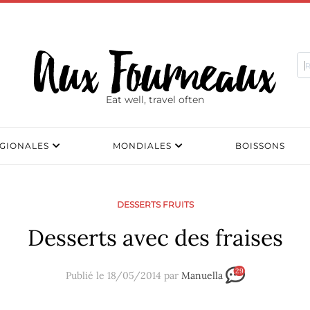
Eat well, travel often
GIONALES
MONDIALES
BOISSONS
DESSERTS FRUITS
Desserts avec des fraises
29
Publié le 18/05/2014 par
Manuella