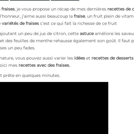
 fraises
, je vous propose un récap de mes dernières
recettes de 
 l’honneur, j’aime aussi beaucoup la
fraise
, un fruit plein de vitam
e
variétés de fraises
c’est ce qui fait la richesse de ce fruit
joutant un peu de jus de citron, cette
astuce
améliore les saveu
e et des feuilles de menthe rehausse également son go
û
t. Il faut
ises un peu fades.
ature, vous pouvez aussi varier les
idées
et
recettes de desserts
voici mes
recettes avec des fraises.
st prête en quelques minutes.