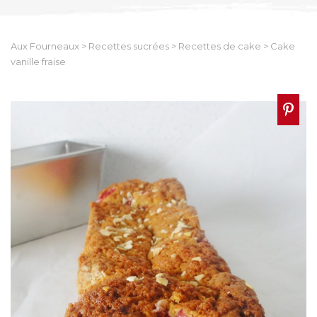
Aux Fourneaux
>
Recettes sucrées
>
Recettes de cake
>
Cake
vanille fraise