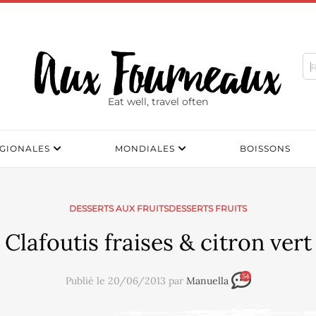
Eat well, travel often
GIONALES
MONDIALES
BOISSONS
DESSERTS AUX FRUITSDESSERTS FRUITS
Clafoutis fraises & citron vert
54
Publié le 20/06/2013 par
Manuella