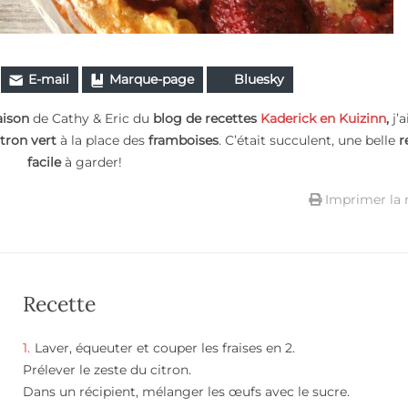
E-mail
Marque-page
Bluesky
aison
de Cathy & Eric du
blog de recettes
Kaderick en Kuizinn
,
j’
itron vert
à la place des
framboises
. C’était succulent, une belle
r
facile
à garder!
Imprimer la 
Recette
Laver, équeuter et couper les fraises en 2.
Prélever le zeste du citron.
Dans un récipient, mélanger les œufs avec le sucre.