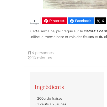
Pinterest
Facebook
X
1
Partages
Cette semaine, j’ai craqué sur le
clafoutis de s
utilisé la même base et mis des
fraises et du c
4 personnes
10 minutes
Ingrédients
200g de fraises
2 œufs + 2 jaunes