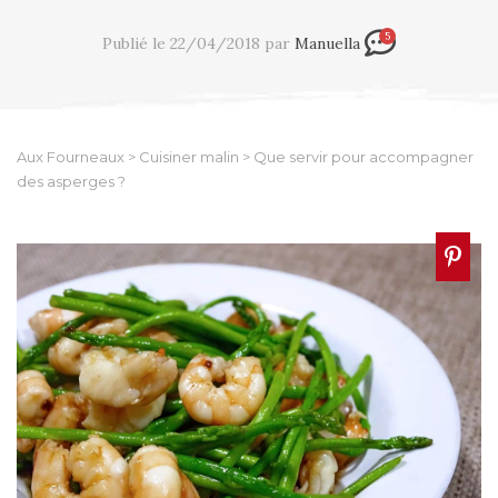
5
Publié le 22/04/2018 par
Manuella
Aux Fourneaux
>
Cuisiner malin
>
Que servir pour accompagner
des asperges ?