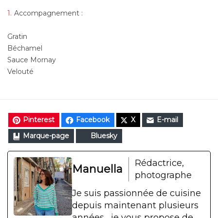
Accompagnement :
Gratin
Béchamel
Sauce Mornay
Velouté
Pinterest
Facebook
X
E-mail
Marque-page
Bluesky
Rédactrice,
Manuella
photographe
Je suis passionnée de cuisine
depuis maintenant plusieurs
années... je vous propose de