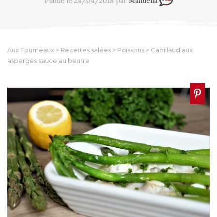
Publié le 24/04/2018 par
Manuella
Aux Fourneaux
>
Recettes salées
>
Poissons
>
Cabillaud aux
asperges sauce au beurre