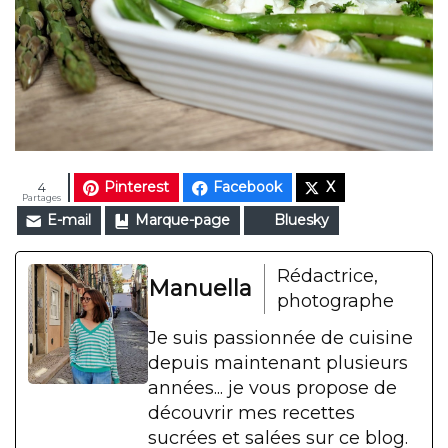
Pinterest
Facebook
X
4
Partages
E-mail
Marque-page
Bluesky
Rédactrice,
Manuella
photographe
Je suis passionnée de cuisine
depuis maintenant plusieurs
années... je vous propose de
découvrir mes recettes
sucrées et salées sur ce blog.