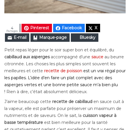
Pinterest
Facebook
X
4
Partages
E-mail
Marque-page
Bluesky
Petit repas léger pour le soir super bon et équilibré, du
cabillaud aux asperges
accompagné d’une
sauce
au beurre
citronnée. Les choses les plus simples sont souvent les
meilleures et cette
recette de poisson
est un vrai régal pour
les papilles. L’idée d’en faire un plat complet avec des
asperges vertes et une bonne petite sauce m’a bien plu
!
Rien à dire, c’était absolument délicieux.
J’aime beaucoup cette
recette de cabillaud
en sauce cuit à
la vapeur, elle est parfaite pour préserver un maximum de
nutriments et de saveurs. On le sait, la
cuisson vapeur à
basse température
est bien meilleure pour la santé
et
gustativement parlant c’est excellent.
Il faut y penser de