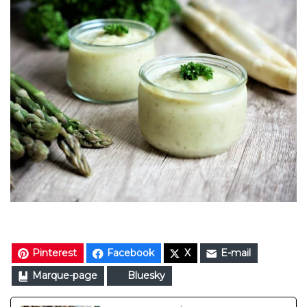
Pinterest
Facebook
X
E-mail
Marque-page
Bluesky