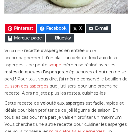
Pinterest
Facebook
X
E-mail
Marque-page
Bluesky
Voici une
recette d’asperges en entrée
ou en
accompagnement d’un plat : un velouté froid aux deux
asperges. Une petite
soupe
crémeuse réalisé avec les
restes de queues d’asperges
, d’épluchures et oui rien ne se
perd ! Pour tout vous dire, j’ai même conservé le bouillon de
cuisson des asperges
que j’utiliserai pour une prochaine
recette. Alors ne jetez plus les restes, cuisinez-les !
Cette recette de
velouté aux asperges
est facile, rapide et
idéale pour bien profiter de ce joli légume de saison. En
tous les cas pour ma part je vais en profiter un maximum.
Vous cherchez une autre recette pour cuisiner les asperges
? je vous conseille les
mini clafoutis aux asperges
, un