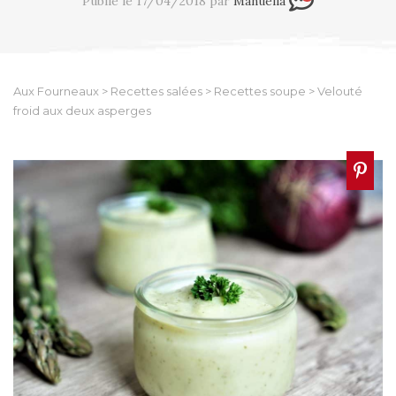
Publié le 17/04/2018 par
Manuella
Aux Fourneaux
>
Recettes salées
>
Recettes soupe
>
Velouté
froid aux deux asperges