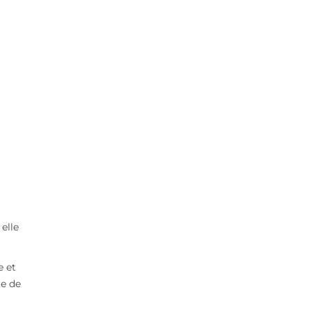
 elle
e et
te de