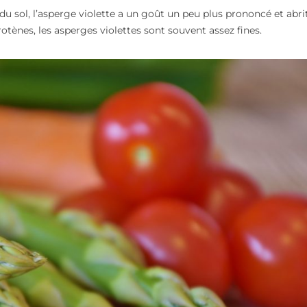
e du sol, l’asperge violette a un goût un peu plus prononcé et abri
rotènes, les asperges violettes sont souvent assez fines.