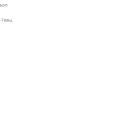
sson
l’eau,