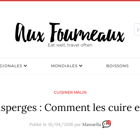
Eat well, travel often
GIONALES
MONDIALES
BOISSONS
CUISINER MALIN
sperges : Comment les cuire e
13
Publié le 10/04/2018 par
Manuella