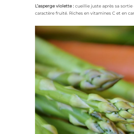
L’asperge violette :
cueillie juste après sa sorti
caractère fruité. Riches en vitamines C et en ca