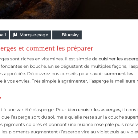
ail
Marque-page
Bluesky
sperges et comment les préparer
ges sont riches en vitamines. Il est simple de
cuisiner les asper
t fondantes en bouche. En se dégustant de multiples façons, l’as
très appréciée. Découvrez nos conseils pour savoir
comment les
 à vos envies. Très simple à agrémenter, l’asperge la meilleure 
?
tat à une variété d’asperge. Pour
bien choisir les asperges,
il conv
ue l’asperge sort du sol, mais qu’elle reste sur la couche superfi
 des pigments colorés et donnant une nuance rose pâle puis rose v
les pigments augmentent (l’asperge vire au violet puis au violet