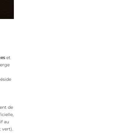
ges
et
perge
réside
ient de
cielle,
if au
 vert).