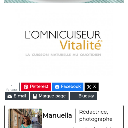
Pinterest
Facebook
X
1
Partages
E-mail
Marque-page
Bluesky
Rédactrice,
Manuella
photographe