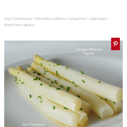
Aux Fourneaux
>
Recettes salées
>
Légumes
>
Asperges
blanches vapeur