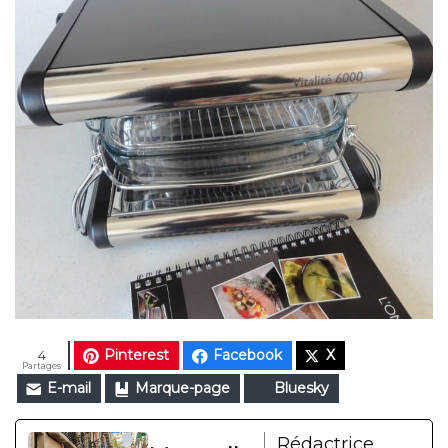
Pinterest
Facebook
X
4
Partages
E-mail
Marque-page
Bluesky
Rédactrice,