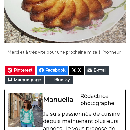
Merci et à très vite pour une prochaine mise à l’honneur !
Pinterest
Facebook
X
E-mail
Marque-page
Bluesky
Rédactrice,
Manuella
photographe
Je suis passionnée de cuisine
depuis maintenant plusieurs
années... je vous propose de