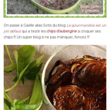
On passe à Gaëlle alias Sotis du blog
La gourmandise est un
joli défaut
qui a testé les
chips d’aubergine
à croquer ses
chips !!! Un super blog à ne pas manquer, foncez !!!