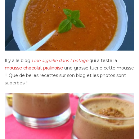
Il y a le blog
Une aiguille dans l potage
qui a testé la
mousse chocolat pralinoise
une grosse tuerie cette mousse
!!! Que de belles recettes sur son blog et les photos sont
superbes !!!