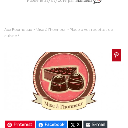
Publié le 31/07/2014 par
Manuella
Aux Fourneaux
>
Mise à l'honneur
>
Place à vos recettes de
cuisine !
Pinterest
Facebook
X
E-mail