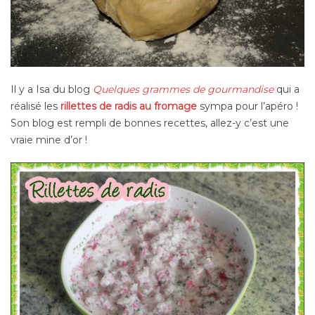
Il y a Isa du blog
Quelques grammes de gourmandise
qui a
réalisé les
rillettes de radis au fromage
sympa pour l’apéro !
Son blog est rempli de bonnes recettes, allez-y c’est une
vraie mine d’or !