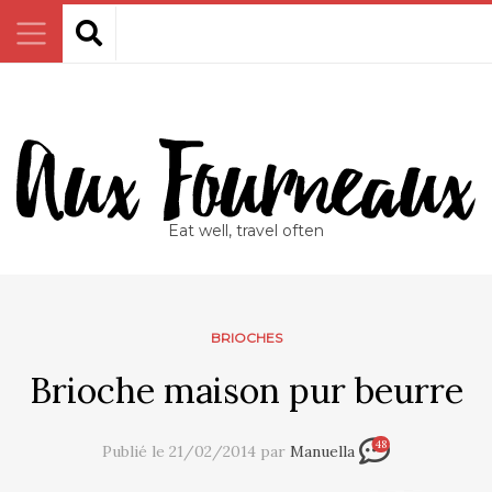
Eat well, travel often
BRIOCHES
Brioche maison pur beurre
48
Publié le 21/02/2014 par
Manuella