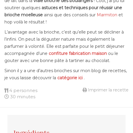
de lait dans la
vraie brioche des boulangers
! Cool, j’ai pu lui
soutirer quelques
astuces et techniques pour réussir une
brioche moelleuse
ainsi que des conseils sur
Marmiton
et
hop voilà le résultat !
L’avantage avec la brioche, c’est qu’elle peut se décliner à
l’infini. On peut la déguster nature mais également la
parfumer à volonté. Elle est parfaite pour le petit déjeuner
accompagnée d’une
confiture fabrication maison
ou le
gouter avec une bonne pâte à tartiner au chocolat.
Sinon il y a une d’autres brioches sur mon blog de recettes,
je vous laisse découvrir la
catégorie ici
.
Imprimer la recette
4 personnes
30 minutes
Ingrédients