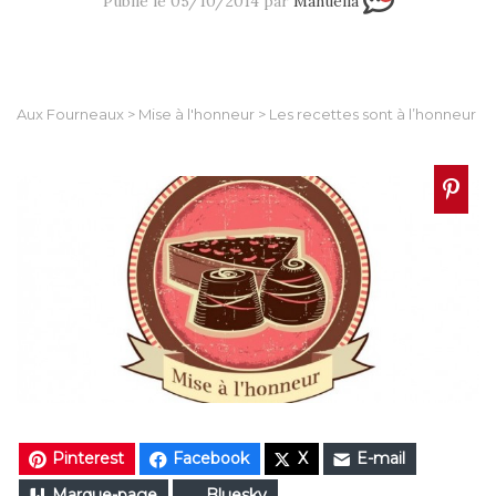
Publié le 05/10/2014 par
Manuella
Aux Fourneaux
>
Mise à l'honneur
>
Les recettes sont à l’honneur
Pinterest
Facebook
X
E-mail
Marque-page
Bluesky