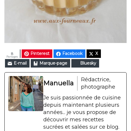
Pinterest
Facebook
X
8
Partages
E-mail
Marque-page
Bluesky
Rédactrice,
Manuella
photographe
Je suis passionnée de cuisine
depuis maintenant plusieurs
années... je vous propose de
découvrir mes recettes
sucrées et salées sur ce blog.