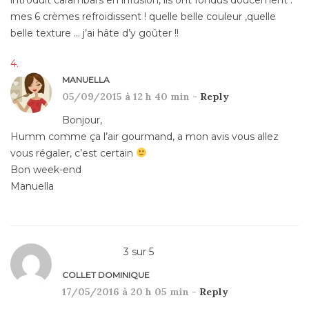
introduit carambars en infusion, ils ont fondus doucement :
mes 6 crèmes refroidissent ! quelle belle couleur ,quelle
belle texture … j’ai hâte d’y goûter !!
MANUELLA
05/09/2015 à 12 h 40 min -
Reply
Bonjour,
Humm comme ça l’air gourmand, a mon avis vous allez
vous régaler, c’est certain
Bon week-end
Manuella
3
sur
5
COLLET DOMINIQUE
17/05/2016 à 20 h 05 min -
Reply