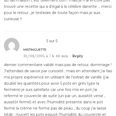
du fait-maison c’est tellement bon ! mais je n’ai encore pas
trouvé une recette qui a d’égal à la célèbre danette … merci
pour le retour , je testerais de toute façon mais je suis
curieuse !!
5
sur
5
MISTINGUETTE
31/08/2015 à 7 h 46 min -
Reply
dernier commentaire validé mais pas de retour, dommage !
J’attendais de savoir par curiosité ; mais en attendant j’ai fais
ma propre expérience en utilisant de l’extrait de vanille (j’ai
doublé les quantités pour avoir 5 pots en grès type la
fermière) je suis satisfaite car une fois mis en pot j’ai
refermé le couvercle de suite (un par un, aussitôt versé ,
aussitôt fermé) et avec l’humidité présente dans le pot
fermé la crème ne forme pas de peau , du coup j’ai laissé
tiédir , rouvert les pots essuyé l’humidité du couvercle et