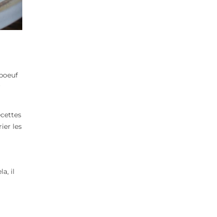
boeuf
r
ecettes
ier les
a, il