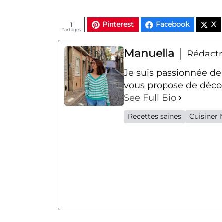
Pinterest
Facebook
X
1
Partages
Manuella
Rédactr
Je suis passionnée de
vous propose de décou
See Full Bio
Recettes saines
Cuisiner 