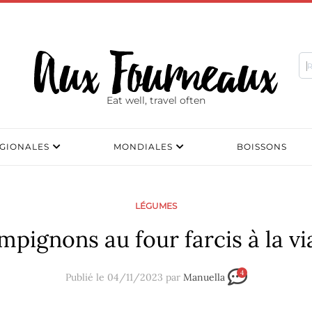
Eat well, travel often
GIONALES
MONDIALES
BOISSONS
LÉGUMES
pignons au four farcis à la v
4
Publié le 04/11/2023 par
Manuella