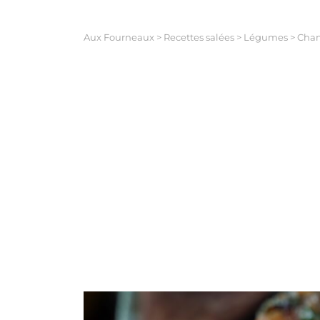
Aux Fourneaux
>
Recettes salées
>
Légumes
>
Cham