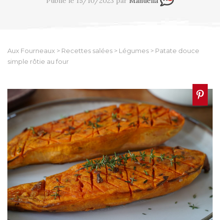
Publié le 15/10/2023 par
Manuella
Aux Fourneaux
>
Recettes salées
>
Légumes
>
Patate douce
simple rôtie au four