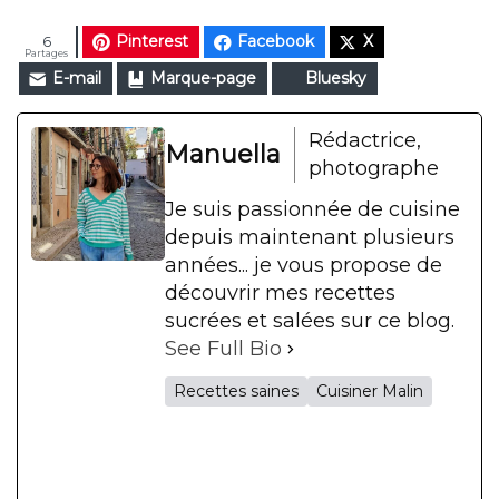
Pinterest
Facebook
X
6
Partages
E-mail
Marque-page
Bluesky
Rédactrice,
Manuella
photographe
Je suis passionnée de cuisine
depuis maintenant plusieurs
années... je vous propose de
découvrir mes recettes
sucrées et salées sur ce blog.
See Full Bio
Recettes saines
Cuisiner Malin