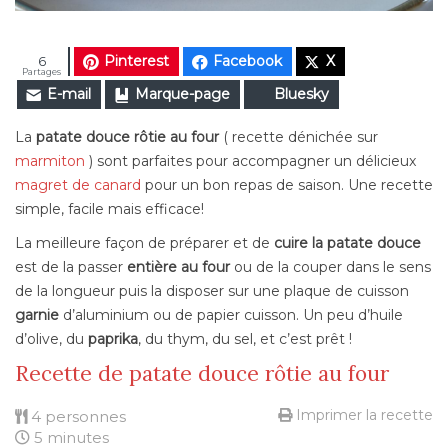
Pinterest
Facebook
X
6
Partages
E-mail
Marque-page
Bluesky
La
patate douce rôtie au four
( recette dénichée sur
marmiton
) sont parfaites pour accompagner un délicieux
magret de canard
pour un bon repas de saison. Une recette
simple, facile mais efficace!
La meilleure façon de préparer et de
cuire la patate douce
est de la passer
entière au four
ou de la couper dans le sens
de la longueur puis la disposer sur une plaque de cuisson
garnie
d’aluminium ou de papier cuisson. Un peu d’huile
d’olive, du
paprika
, du thym, du sel, et c’est prêt !
Recette de patate douce rôtie au four
Imprimer la recette
4 personnes
5 minutes