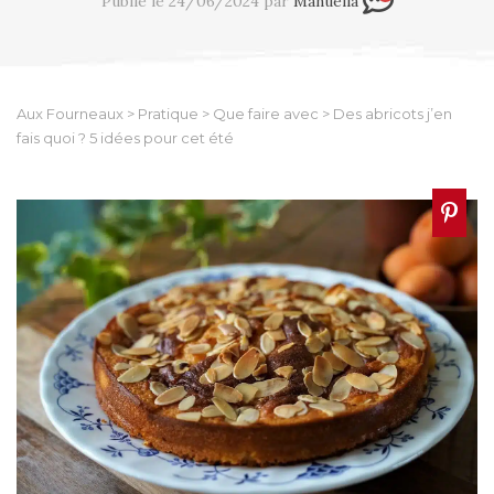
Publié le 24/06/2024 par
Manuella
Aux Fourneaux
>
Pratique
>
Que faire avec
>
Des abricots j’en
fais quoi ? 5 idées pour cet été