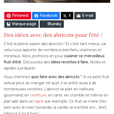
Pinterest
Facebook
X
E-mail
Marque-page
Bluesky
Des idées avec des abricots pour l’été !
C’est la pleine saison des abricots ! Et c’est tant mieux, car
celui nous apporte de nombreux bienfaits, vitamines et
minéraux. Alors, profitons en pour
cuisiner ce merveilleux
fruit d’été
. Découvrez des
idées recettes à faire
, faciles et
rapides à préparer.
Vous cherchez
quoi faire avec des abricots
? Si ce petit fruit
estival peut se manger tel quel, il se prête aussi à de
nombreuses recettes. L’abricot se plait en clafoutis
gourmand, en
confiture
, en tarte, en crumble et même en
plat salé dans un
tajine
par exemple. Ce fruit se marie très
bien avec le miel, l’amande, la vanille, la menthe ect… Bref,
l’abricot à tout bon !