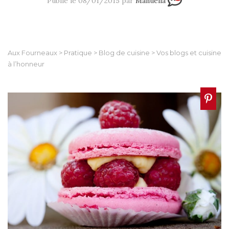
Publié le 08/01/2015 par
Manuella
Aux Fourneaux
>
Pratique
>
Blog de cuisine
>
Vos blogs et cuisine
à l’honneur