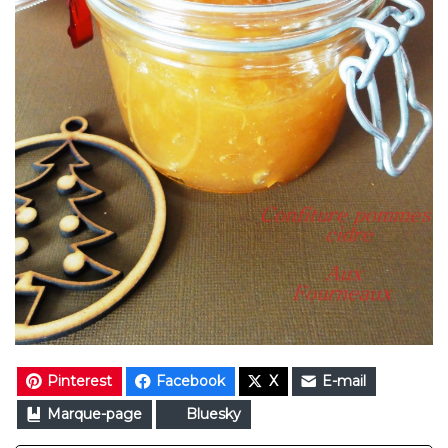
Pinterest
Facebook
X
E-mail
Marque-page
Bluesky