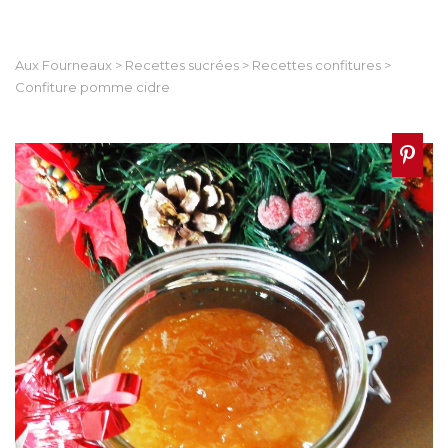
Aux Fourneaux
>
Recettes sucrées
>
Recettes confitures
>
Confiture pomme cidre