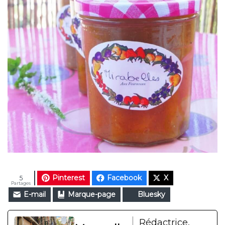
Pinterest
Facebook
X
5
Partages
E-mail
Marque-page
Bluesky
Rédactrice,