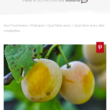
Publié le 02/09/2020 par
Manuella
Aux Fourneaux
>
Pratique
>
Que faire avec
>
Que faire avec des
mirabelles