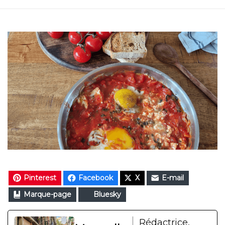
Pinterest
Facebook
X
E-mail
Marque-page
Bluesky
Rédactrice,