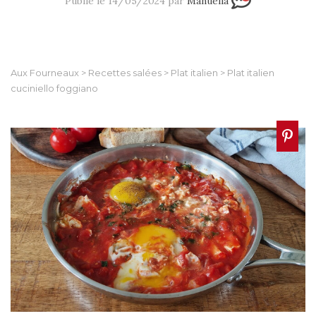
Publié le 14/05/2024 par
Manuella
Aux Fourneaux
>
Recettes salées
>
Plat italien
>
Plat italien
cuciniello foggiano