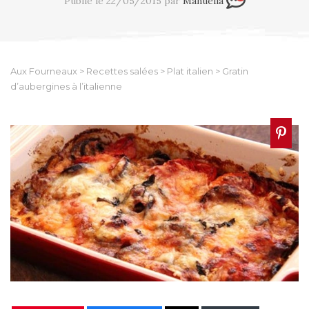
Publié le 22/05/2015 par
Manuella
Aux Fourneaux
>
Recettes salées
>
Plat italien
>
Gratin
d’aubergines à l’italienne