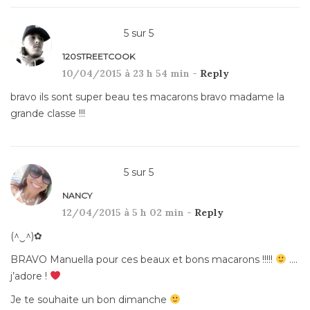
5
sur
5
120STREETCOOK
10/04/2015 à 23 h 54 min -
Reply
bravo ils sont super beau tes macarons bravo madame la
grande classe !!!
5
sur
5
NANCY
12/04/2015 à 5 h 02 min -
Reply
(^‿^)✿
BRAVO Manuella pour ces beaux et bons macarons !!!!!
….
j’adore !
Je te souhaite un bon dimanche