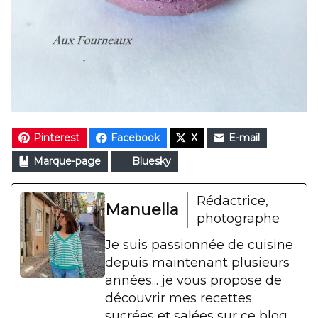
Pinterest
Facebook
X
E-mail
Marque-page
Bluesky
Rédactrice,
Manuella
photographe
Je suis passionnée de cuisine
depuis maintenant plusieurs
années... je vous propose de
découvrir mes recettes
sucrées et salées sur ce blog.