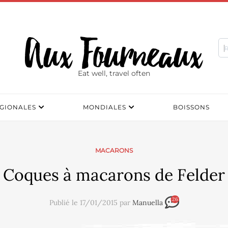
Eat well, travel often
GIONALES
MONDIALES
BOISSONS
MACARONS
Coques à macarons de Felder
26
Publié le 17/01/2015 par
Manuella