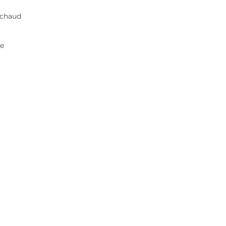
p chaud
te