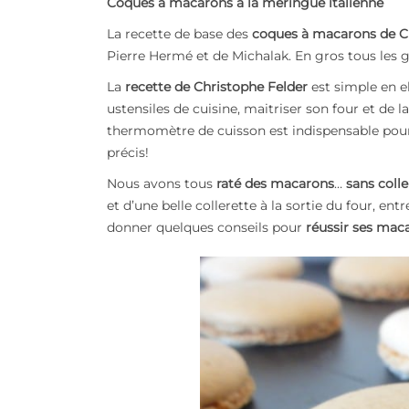
Coques à macarons à la meringue italienne
La recette de base des
coques à macarons de C
Pierre Hermé et de Michalak. En gros tous les gr
La
recette de Christophe Felder
est simple en el
ustensiles de cuisine, maitriser son four et de la
thermomètre de cuisson est indispensable pour fa
précis!
Nous avons tous
raté des macarons
…
sans colle
et d’une belle
collerette à la sortie du four
, entr
donner quelques conseils pour
réussir ses mac