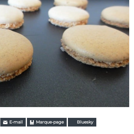
E-mail
Marque-page
Bluesky