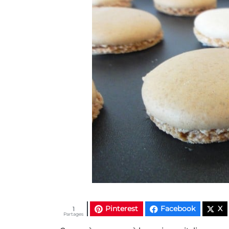
Pinterest
Facebook
X
1
Partages