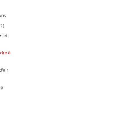
ons
C )
n et
dre à
d’air
te