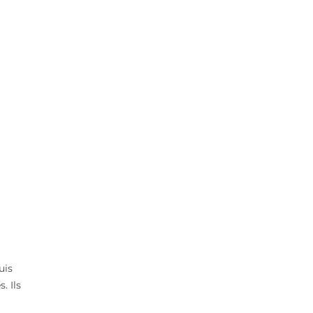
uis
. Ils