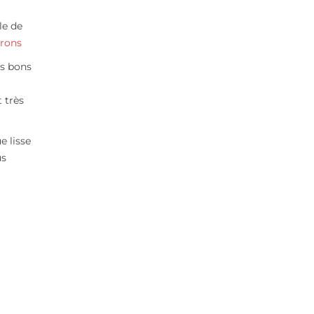
le de
rons
es bons
 très
e lisse
us