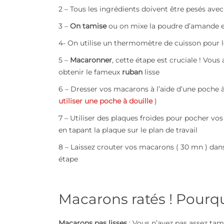
2 – Tous les ingrédients doivent être pesés avec
3 –
On tamise
ou on mixe la poudre d’amande et
4- On utilise un thermomètre de cuisson pour 
5 –
Macaronner
, cette étape est cruciale ! Vo
obtenir le fameux
ruban
lisse
6 – Dresser vos macarons à l’aide d’une poche à 
utiliser une poche à douille
)
7 – Utiliser des plaques froides pour pocher vos
en tapant la plaque sur le plan de travail
8 – Laissez crouter vos macarons ( 30 mn ) dan
étape
Macarons ratés ! Pourq
Macarons pas lisses
: Vous n’avez pas assez tam