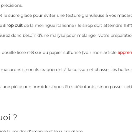
 précisions.
 le sucre glace pour éviter une texture granuleuse à vos macar
le
sirop cuit
de la meringue italienne ( le sirop doit atteindre 118°
us aurez donc besoin d’une maryse pour mélanger votre préparatio
douille lisse n°8 sur du papier sulfurisé (voir mon article
appren
 macarons sinon ils craqueront à la cuisson et chasser les bulles 
s une pièce non humide si vous êtes débutants, sinon passer cet
uoi ?
isé la poudre d’amande et le sucre glace