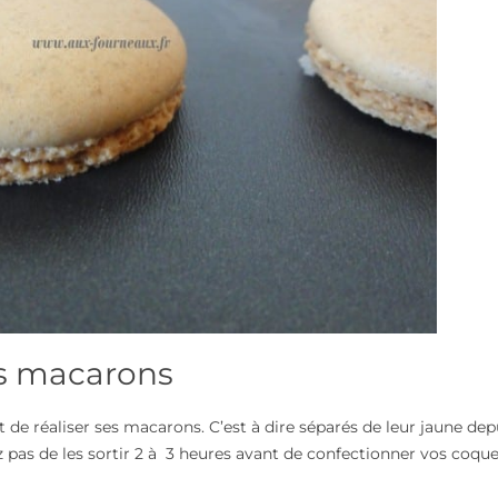
es macarons
 de réaliser ses macarons. C’est à dire séparés de leur jaune dep
z pas de les sortir 2 à 3 heures avant de confectionner vos coques