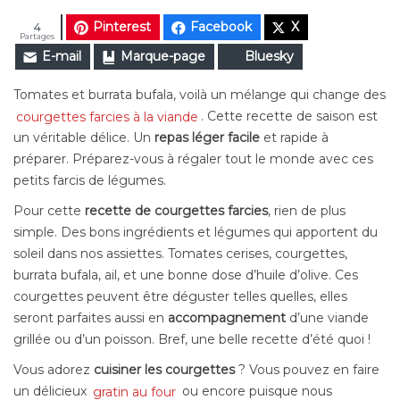
Pinterest
Facebook
X
4
Partages
E-mail
Marque-page
Bluesky
Tomates et burrata bufala, voilà un mélange qui change des
courgettes farcies à la viande
. Cette recette de saison est
un véritable délice. Un
repas léger facile
et rapide à
préparer. Préparez-vous à régaler tout le monde avec ces
petits farcis de légumes.
Pour cette
recette de courgettes farcies
, rien de plus
simple. Des bons ingrédients et légumes qui apportent du
soleil dans nos assiettes. Tomates cerises, courgettes,
burrata bufala, ail, et une bonne dose d’huile d’olive. Ces
courgettes peuvent être déguster telles quelles, elles
seront parfaites aussi en
accompagnement
d’une viande
grillée ou d’un poisson. Bref, une belle recette d’été quoi !
Vous adorez
cuisiner les courgettes
? Vous pouvez en faire
un délicieux
gratin au four
ou encore puisque nous