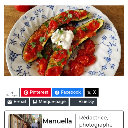
Pinterest
Facebook
X
4
Partages
E-mail
Marque-page
Bluesky
Rédactrice,
Manuella
photographe