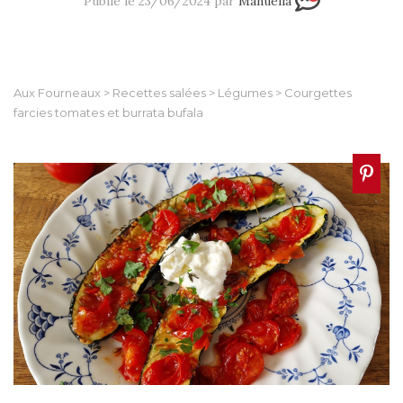
Publié le 23/06/2024 par
Manuella
Aux Fourneaux
>
Recettes salées
>
Légumes
>
Courgettes
farcies tomates et burrata bufala