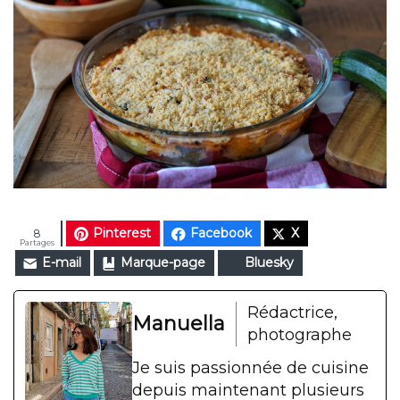
Pinterest
Facebook
X
8
Partages
E-mail
Marque-page
Bluesky
Rédactrice,
Manuella
photographe
Je suis passionnée de cuisine
depuis maintenant plusieurs