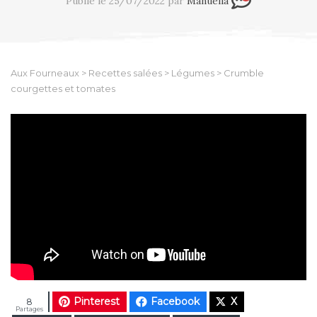
Publié le 25/07/2022 par
Manuella
Aux Fourneaux
>
Recettes salées
>
Légumes
>
Crumble
courgettes et tomates
Pinterest
Facebook
X
8
Partages