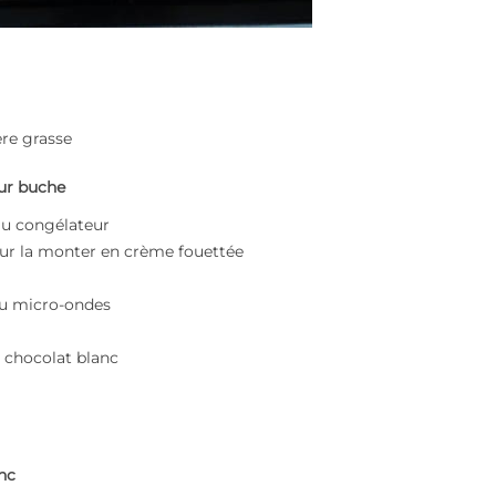
ère grasse
our buche
 au congélateur
pour la monter en crème fouettée
ou micro-ondes
 chocolat blanc
anc