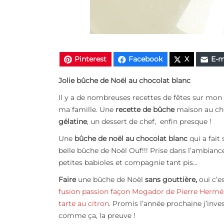
Pinterest
Facebook
X
E-m
Jolie bûche de Noël au chocolat blanc
Il y a de nombreuses recettes de fêtes sur mon
ma famille. Une
recette de bûche
maison au ch
gélatine
, un dessert de chef, enfin presque !
Une
bûche de noël au chocolat blanc
qui a fait
belle bûche de Noël Ouf!!! Prise dans l’ambiance
petites babioles et compagnie tant pis…
Faire
une bûche de Noël
sans gouttière,
oui c’
fusion passion façon Mogador de Pierre Hermé
tarte au citron
. Promis l’année prochaine j’in
comme ça, la preuve !