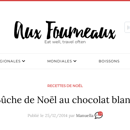
Eat well, travel often
GIONALES
MONDIALES
BOISSONS
RECETTES DE NOËL
ûche de Noël au chocolat bla
29
Publié le 25/12/2014 par
Manuella