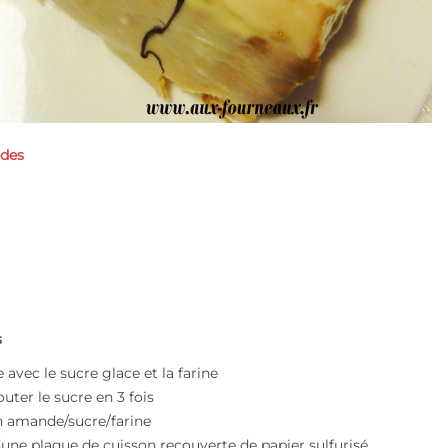
ndes
s
vec le sucre glace et la farine
uter le sucre en 3 fois
n amande/sucre/farine
d’une plaque de cuisson recouverte de papier sulfurisé