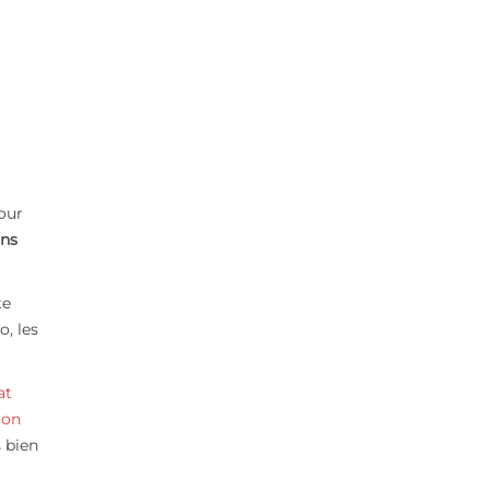
our
ans
te
o, les
at
çon
 bien