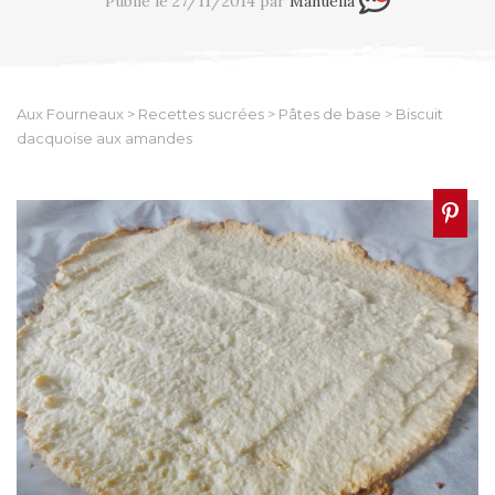
Publié le 27/11/2014 par
Manuella
Aux Fourneaux
>
Recettes sucrées
>
Pâtes de base
>
Biscuit
dacquoise aux amandes