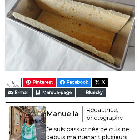
Pinterest
Facebook
X
6
Partages
E-mail
Marque-page
Bluesky
Rédactrice,
Manuella
photographe
Je suis passionnée de cuisine
depuis maintenant plusieurs