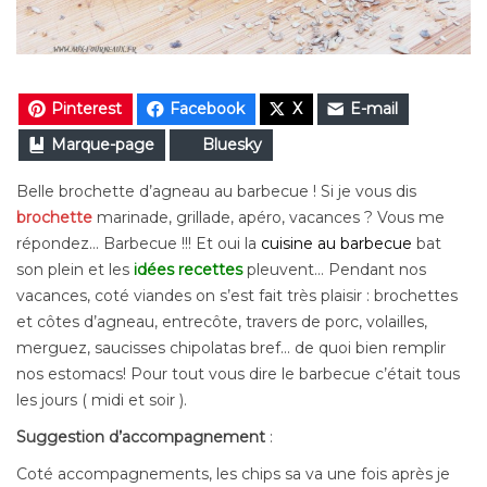
Pinterest
Facebook
X
E-mail
Marque-page
Bluesky
Belle brochette d’agneau au barbecue ! Si je vous dis
brochette
marinade, grillade, apéro, vacances ?
Vous me
répondez… Barbecue !!! Et oui la
cuisine au barbecue
bat
son plein et les
idées recettes
pleuvent… Pendant nos
vacances, coté viandes on s’est fait très plaisir : brochettes
et côtes d’agneau, entrecôte, travers de porc, volailles,
merguez, saucisses chipolatas bref… de quoi bien remplir
nos estomacs! Pour tout vous dire le barbecue c’était tous
les jours ( midi et soir ).
Suggestion d’accompagnement
:
Coté accompagnements, les chips sa va une fois après je