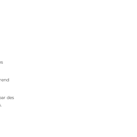
es
rend
par des
.