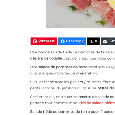
Pinterest
Facebook
X
E-m
Une bonne salade tiède de pommes de terre avec
gésiers de volaille
c’est délicieux, bien gras com
Une
salade de pommes de terre
recette bien s
que quelques minutes de préparation.
Si tu es fâché avec les gésiers
( muscles fibreux
petits lardons, du jambon ou tous les
restes du 
Ceci étant dit, notre petite
recette de salade de
parfaite tout comme mon
idée de salade piém
Salade tiède de pommes de terre pour 4 perso