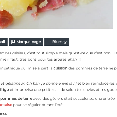
ail
Marque-page
Bluesky
 des gésiers, c’est tout simple mais qu’est-ce que c’est bon ! L
me il faut, très bons pour tes artères
ahah
!!!
ympathique qui mise à part la
cuisson
des pommes de terre ne p
 et gélatineux, Oh bah ça donne envie là ! )
et bien remplace-les 
frigo
et improvise une petite salade selon tes envies et tes gouts
pommes de terre
avec des gésiers était succulente, une entrée
ontaise
pour se régaler durant l’été !
nnes