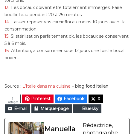
torchons.
Les bocaux doivent être totalement immergés. Faire
bouillir l'eau pendant 20 à 25 minutes
Laisser reposer vos carciofini au moins 10 jours avant la
consommation. .
Si stérilisation parfaitement ok, les bocaux se conservent
5 à 6 mois.
Attention, a consommer sous 12 jours une fois le bocal
ouvert.
Source :
L’Italie dans ma cuisine
–
blog food italian
Pinterest
Facebook
X
1
Partages
E-mail
Marque-page
Bluesky
Rédactrice,
Manuella
photographe